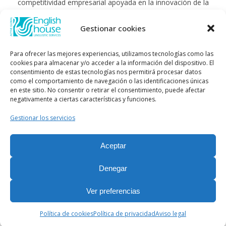
competitividad empresarial apoyada en la innovación de la
pyme, durante el año 2025. Para ello ha contado con el
apoyo del Programa Pyme Innova de la Cámara de
Gestionar cookies
Comercio de Almería.
#EuropaSeSiente"
Para ofrecer las mejores experiencias, utilizamos tecnologías como las
cookies para almacenar y/o acceder a la información del dispositivo. El
consentimiento de estas tecnologías nos permitirá procesar datos
como el comportamiento de navegación o las identificaciones únicas
en este sitio. No consentir o retirar el consentimiento, puede afectar
negativamente a ciertas características y funciones.
"ACTIVE GLOBAL ENGLISH HOUSE LINGUISTIC SERVICES
Gestionar los servicios
SL ha sido beneficiaria de Fondos Europeos, cuyo objetivo
es la mejora de la competitividad de las PYMES, y gracias al
cual ha puesto en marcha un Plan de Acción con el objetivo
Aceptar
de impulsar el uso seguro y fiable del ciberespacio y la
Denegar
competitividad de las pymes durante el año 2025. Para ello
ha contado con el apoyo del Programa Pyme Cibersegura
Ver preferencias
de la Cámara de Comercio de Almería.
#EuropaSeSiente"
Política de cookies
Política de privacidad
Aviso legal