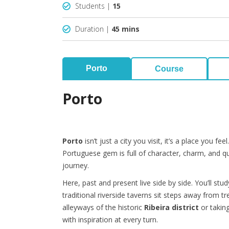
Students |
15
Duration |
45 mins
Porto
Course
Porto
sfsd
Porto
isn’t just a city you visit, it’s a place you f
Portuguese gem is full of character, charm, and qu
journey.
Here, past and present live side by side. You’ll st
traditional riverside taverns sit steps away from 
alleyways of the historic
Ribeira district
or takin
with inspiration at every turn.