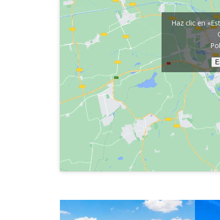
Haz clic en «Es
Pol
E