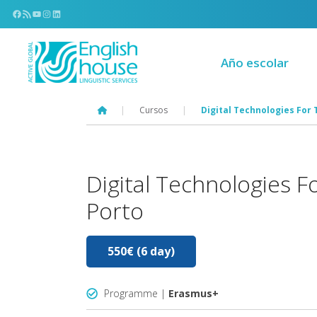
Facebook
Feed RSS
YouTube
Instagram
LinkedIn
Año escolar
|
Cursos
|
Digital Technologies For 
Digital Technologies F
Porto
550€ (6 day)
Programme |
Erasmus+