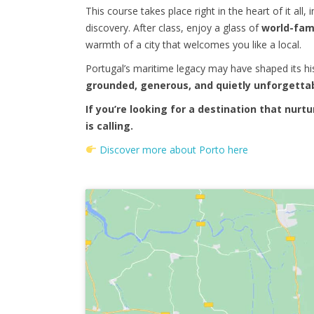
This course takes place right in the heart of it al
discovery. After class, enjoy a glass of
world-fam
warmth of a city that welcomes you like a local.
Portugal’s maritime legacy may have shaped its hist
grounded, generous, and quietly unforgettab
If you’re looking for a destination that nur
is calling.
Discover more about Porto here
sfds