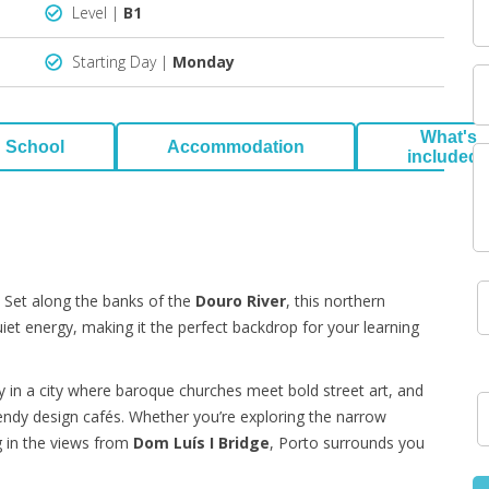
Level |
B1
Starting Day |
Monday
What's
School
Accommodation
included
eel. Set along the banks of the
Douro River
, this northern
iet energy, making it the perfect backdrop for your learning
udy in a city where baroque churches meet bold street art, and
trendy design cafés. Whether you’re exploring the narrow
g in the views from
Dom Luís I Bridge
, Porto surrounds you