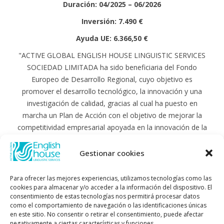
Duración: 04/2025 – 06/2026
Inversión: 7.490 €
Ayuda UE: 6.366,50 €
"ACTIVE GLOBAL ENGLISH HOUSE LINGUISTIC SERVICES
SOCIEDAD LIMITADA ha sido beneficiaria del Fondo
Europeo de Desarrollo Regional, cuyo objetivo es
promover el desarrollo tecnológico, la innovación y una
investigación de calidad, gracias al cual ha puesto en
marcha un Plan de Acción con el objetivo de mejorar la
competitividad empresarial apoyada en la innovación de la
pyme, durante el año 2025. Para ello ha contado con el
apoyo del Programa Pyme Innova de la Cámara de
Gestionar cookies
Comercio de Almería.
#EuropaSeSiente"
Para ofrecer las mejores experiencias, utilizamos tecnologías como las
cookies para almacenar y/o acceder a la información del dispositivo. El
consentimiento de estas tecnologías nos permitirá procesar datos
como el comportamiento de navegación o las identificaciones únicas
en este sitio. No consentir o retirar el consentimiento, puede afectar
negativamente a ciertas características y funciones.