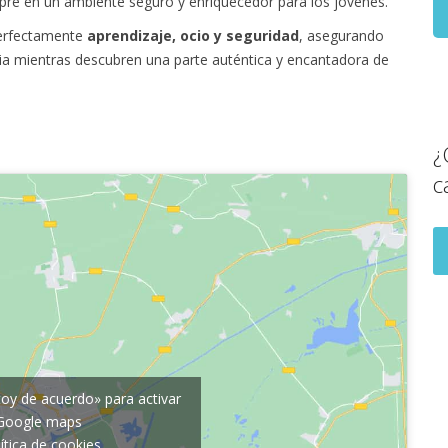
pre en un ambiente seguro y enriquecedor para los jóvenes.
 perfectamente
aprendizaje, ocio y seguridad
, asegurando
a mientras descubren una parte auténtica y encantadora de
¿
c
toy de acuerdo» para activar
Google maps
ítica de cookies