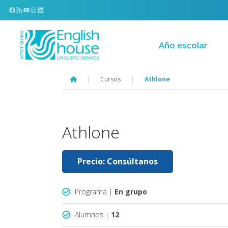
Facebook
Feed RSS
YouTube
Instagram
LinkedIn
Año escolar
|
Cursos
|
Athlone
Athlone
Precio: Consúltanos
Programa |
En grupo
Alumnos |
12