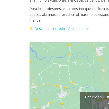
Shannon o excursiones a enclaves cercanos, siem
Para los profesores, es un destino que equilibra
que los alumnos aprovechen al máximo su estanci
Irlanda.
Descubre más sobre Athlone aquí
sdfs
Haz clic en «Es
Pol